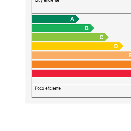
Muy eficiente
A
B
C
D
Poco eficiente