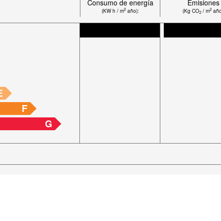
Consumo de energía
Emisiones
2
2
(KW h / m
año):
(Kg CO
/ m
año
2
E
F
G